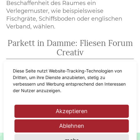
Beschaffenheit des Raumes ein
Verlegemuster, wie beispielsweise
Fischgräte, Schiffsboden oder englischen
Verband, wählen.
Parkett in Damme: Fliesen Forum
Creativ
Wir haben jahrzehntelange Erfahrung in der
Diese Seite nutzt Website-Tracking-Technologien von
Auswahl und Verlegung von
Dritten, um ihre Dienste anzubieten, stetig zu
verschiedensten Bodenbelägen. Gerne
verbessern und Werbung entsprechend den Interessen
der Nutzer anzuzeigen.
beraten wir auch Sie bei der Auswahl Ihres
optimalen Parkettbodens. Komme Sie
einfach vorbei in unserer Ausstellung in
Akzeptieren
Damme.
Ablehnen