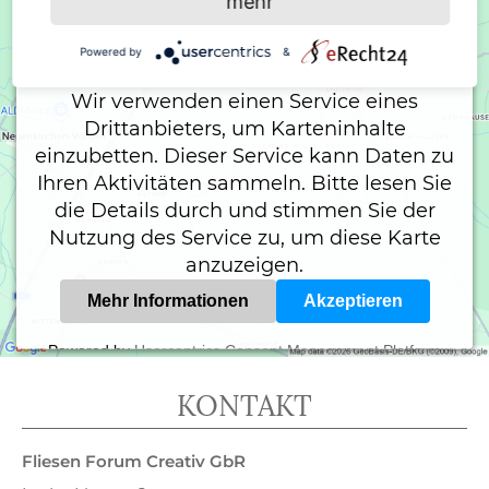
mehr
Wir benötigen Ihre Zustimmung, um den
Google Maps-Service zu laden!
Powered by
&
Wir verwenden einen Service eines
Drittanbieters, um Karteninhalte
einzubetten. Dieser Service kann Daten zu
Ihren Aktivitäten sammeln. Bitte lesen Sie
die Details durch und stimmen Sie der
Nutzung des Service zu, um diese Karte
anzuzeigen.
Mehr Informationen
Akzeptieren
Powered by
Usercentrics Consent Management Platform
KONTAKT
Fliesen Forum Creativ GbR