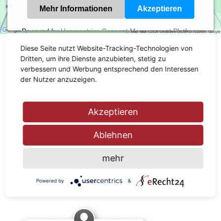
Mehr Informationen
Akzeptieren
Powered by
Usercentrics Consent Management Platform
Diese Seite nutzt Website-Tracking-Technologien von
KONTAKT
Dritten, um ihre Dienste anzubieten, stetig zu
verbessern und Werbung entsprechend den Interessen
der Nutzer anzuzeigen.
Fliesen Forum Creativ GbR
In der Linnert 2
49401 Damme
Akzeptieren
Telefon: 0 54 91 - 97 64 41
Ablehnen
Telefax: 0 54 91 - 97 64 42
info@fliesen-forum-creativ.de
mehr
Powered by
&
Besuchen Sie uns auf Facebook