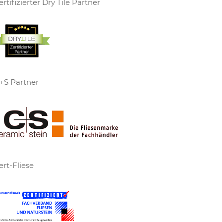
ertifizierter Dry Tile Partner
+S Partner
ert-Fliese