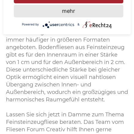
Fliesen Forum Creativ
mehr
Das derzeit gängigste Fliesenformat ist die
Bodenfliese in 30 x 60 cm.
Powered by
&
Feinsteinzeugfliesen werden aber auch
immer häufiger in größeren Formaten
angeboten. Bodenfliesen aus Feinsteinzeug
gibt es für den Innenraum in einer Stärke
von 1 cm und für den Außenbereich in 2 cm.
Diese unterschiedliche Stärke bei gleicher
Optik ermöglicht einen visuell nahtlosen
Übergang zwischen Innen- und
Außenbereich, wodurch ein großzügiges und
harmonisches Raumgefühl entsteht.
Lassen Sie sich jetzt in Damme zum Thema
Feinsteinzeugfliese beraten. Das Team vom
Fliesen Forum Creativ hilft Ihnen gerne