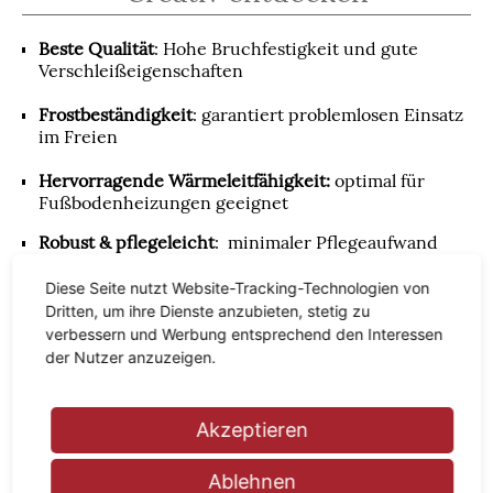
Beste Qualität
: Hohe Bruchfestigkeit und gute
Verschleißeigenschaften
Frostbeständigkeit
: garantiert problemlosen Einsatz
im Freien
Hervorragende Wärmeleitfähigkeit:
optimal für
Fußbodenheizungen geeignet
Robust & pflegeleicht
: minimaler Pflegeaufwand
erleichtert den Alltag
Diese Seite nutzt Website-Tracking-Technologien von
Tolle Optik
: natürliches Aussehen garantiert
Dritten, um ihre Dienste anzubieten, stetig zu
verbessern und Werbung entsprechend den Interessen
Vielfalt
: große Auswahl an Dekoren, Formaten,
der Nutzer anzuzeigen.
Oberflächen & Farben
Feinsteinzeugfliesen in hoher
Akzeptieren
Qualität für Ihr Zuhause im
Ablehnen